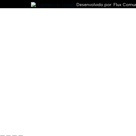
Desenvolvido por:
Flux Comu
Entrar
A senha deve ter no mínimo 8 caracteres
Eu concordo com as políticas de privacidade do site.
Política de Pr
Lembrar-se de mim
Entrar
Registe-se
Restaurar senha
Enviar link de redefinição
Link de redefinição de senha enviado
para o seu e-mail
Fechar
Sem conta?
Registe-se
Entrar
Senha perdida