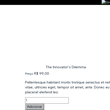
Tem alguma pergunta?
Enviar Inquérito
Mensagem enviada.
Fechar
Início
Albums
The Innovator’s Dilemma
R$
99,00
Preço
Pellentesque habitant morbi tristique senectus et n
vitae, ultricies eget, tempor sit amet, ante. Donec e
placerat eleifend leo.
Adicionar