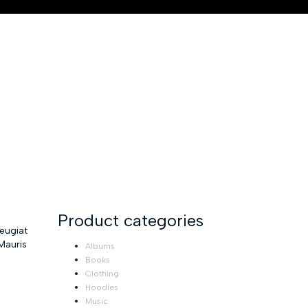
Product categories
eugiat
 Mauris
Albums
Books
Clothing
Hoodies
Music