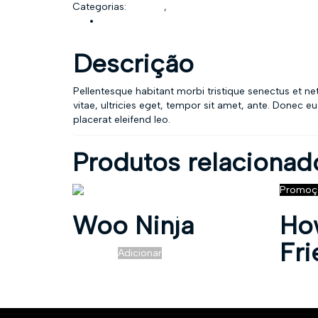
Categorias:
Albums
,
Music
Descrição
Descrição
Pellentesque habitant morbi tristique senectus et n
vitae, ultricies eget, tempor sit amet, ante. Donec e
placerat eleifend leo.
Produtos relacionad
Promoç
Woo Ninja
Ho
Fr
R$
20,00
Adicionar
R$
3,00