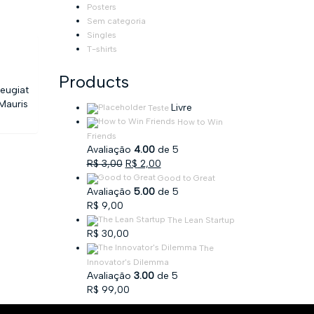
Posters
Sem categoria
Singles
T-shirts
Products
feugiat
 Mauris
Livre
Teste
How to Win
Friends
Avaliação
4.00
de 5
O
O
R$
3,00
R$
2,00
preço
preço
Good to Great
original
atual
Avaliação
5.00
de 5
era:
é:
R$
9,00
R$ 3,00.
R$ 2,00.
The Lean Startup
R$
30,00
The
Innovator's Dilemma
Avaliação
3.00
de 5
R$
99,00