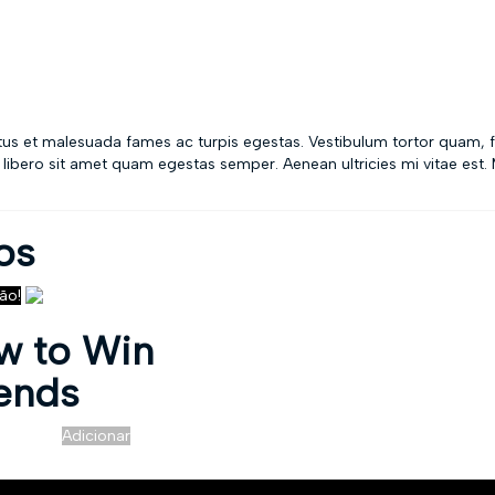
etus et malesuada fames ac turpis egestas. Vestibulum tortor quam, 
u libero sit amet quam egestas semper. Aenean ultricies mi vitae est.
os
ão!
w to Win
iends
O
O
R$
2,00
Adicionar
preço
preço
original
atual