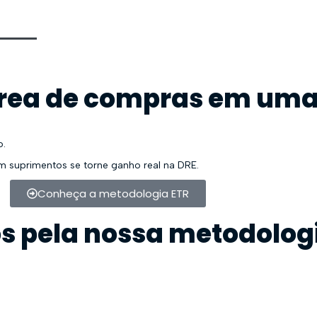
Início
Quem Somos
Academia ETR
Hub de Talentos
rea de compras em uma
o.
 suprimentos se torne ganho real na DRE.
Conheça a metodologia ETR
s pela nossa metodolog