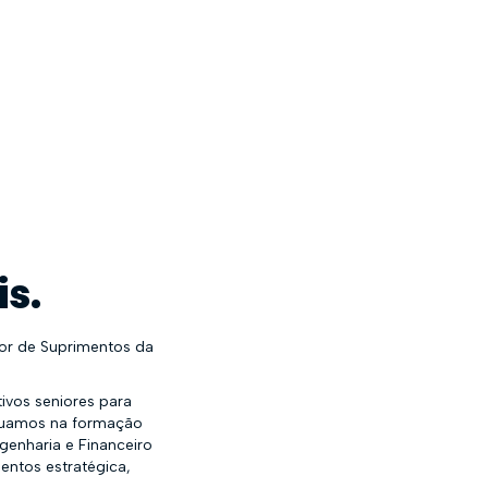
s.
tor de Suprimentos da
vos seniores para
Atuamos na formação
genharia e Financeiro
entos estratégica,