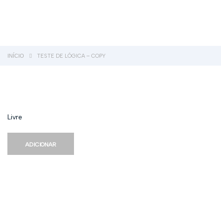
Enviar Inquérito
Mensagem enviada.
Fechar
INÍCIO
TESTE DE LÓGICA – COPY
Livre
ADICIONAR