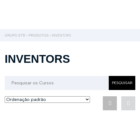
Enviar Inquérito
Mensagem enviada.
Fechar
GRUPO ETR
>
PRODUTOS
>
INVENTORS
INVENTORS