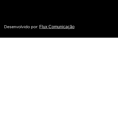
Desenvolvido por:
Flux Comunicação
Entrar
A senha deve ter no mínimo 8 caracteres de números e letras,
conter pelo menos 1 letra maiúscula