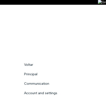
Tem alguma pergunta?
Enviar Inquérito
Mensagem enviada.
Fechar
Voltar
Visit Public Profile
Principal
Cursos matriculados
Meus Certificados
As Minhas 
Communication
Mensagens
Account and settings
Minhas Encomendas
Definições
Registar-se