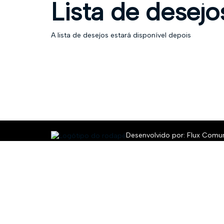
Lista de desejo
A lista de desejos estará disponível depois
registro
Home
Cursos
Lista de desejos
Menu
Desenvolvido por:
Flux Comu
Entrar
A senha deve ter no mínimo 8 caracteres